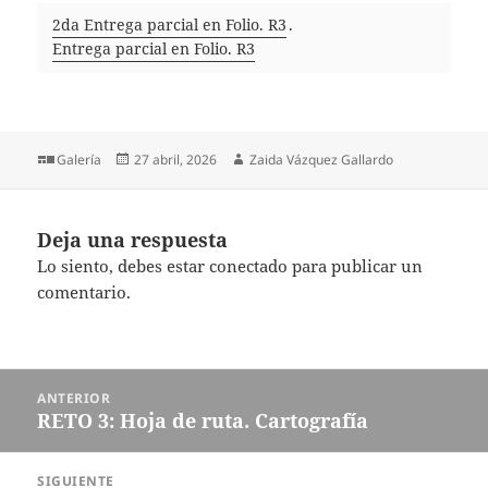
2da Entrega parcial en Folio. R3
.
Entrega parcial en Folio. R3
Formato
Publicado
Autor
Galería
27 abril, 2026
Zaida Vázquez Gallardo
el
Deja una respuesta
Lo siento, debes estar
conectado
para publicar un
comentario.
Navegación
ANTERIOR
de
RETO 3: Hoja de ruta. Cartografía
Entrada
entradas
anterior:
SIGUIENTE