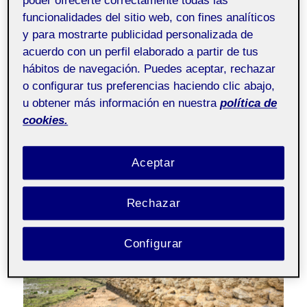
poder ofrecerte correctamente todas las
como mujer en un espacio aislado, planteo tres
funcionalidades del sitio web, con fines analíticos
acciones
in situ
:
y para mostrarte publicidad personalizada de
acuerdo con un perfil elaborado a partir de tus
En primer lugar, construiré un
círculo con piedras
hábitos de navegación. Puedes aceptar, rechazar
negras
dentro del camposanto (
estrategia a:
o configurar tus preferencias haciendo clic abajo,
landmark
). El
círculo
, trabajado previamente en el
u obtener más información en nuestra
política de
análisis formal,
simboliza los ciclos de la vida, la
cookies.
unidad y la totalidad
, y ha sido utilizado
históricamente para delimitar espacios sagrados.
Además, conecto con
tradiciones funerarias donde
Aceptar
se dejan piedras en lugar de flores
, reforzando la
dimensión simbólica de memoria y permanencia.
Rechazar
Configurar