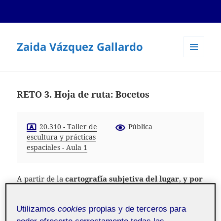
Zaida Vázquez Gallardo
MENÚ
Y
WIDGETS
RETO 3. Hoja de ruta: Bocetos
20.310 - Taller de
Pública
escultura y prácticas
espaciales - Aula 1
A partir de la
cartografía subjetiva del lugar
,
y por
mi experiencia emocional
marcada por un
sentimiento de injusticia ante la invisibilización de
Utilizamos
cookies
propias y de terceros para
las personas enterradas y por sentirme vulnerable